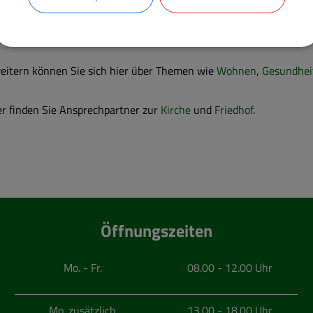
 finden Sie neben dem
Gemeindeportrait
weitere Informationen d
inen
in der Gemeinde.
eitern können Sie sich hier über Themen wie
Wohnen
,
Gesundhe
r finden Sie Ansprechpartner zur
Kirche
und
Friedhof
.
Öffnungszeiten
Mo. - Fr.
08.00 - 12.00 Uhr
Mo. zusätzlich
13.00 - 18.00 Uhr