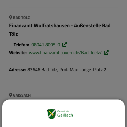
BAD TÖLZ
Finanzamt Wolfratshausen - Außenstelle Bad
Tölz
Telefon:
08041 8005-0
Website:
www.finanzamt.bayern.de/Bad-Toelz/
Adresse:
83646
Bad Tölz
,
Prof.-Max-Lange-Platz 2
GAISSACH
Gemeinde Gaißach
E-Mail:
info@gaissach.de
Telefon:
08041 / 8047-10