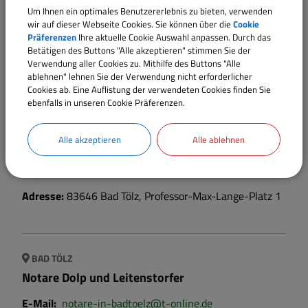
Um Ihnen ein optimales Benutzererlebnis zu bieten, verwenden
wir auf dieser Webseite Cookies. Sie können über die
Cookie
Adresse:
83674
Gaißach
,
Bahnhofstr. 8
Präferenzen
Ihre aktuelle Cookie Auswahl anpassen. Durch das
Betätigen des Buttons "Alle akzeptieren" stimmen Sie der
Verwendung aller Cookies zu. Mithilfe des Buttons "Alle
ablehnen" lehnen Sie der Verwendung nicht erforderlicher
Cookies ab. Eine Auflistung der verwendeten Cookies finden Sie
BAD TÖLZ
ebenfalls in unseren Cookie Präferenzen.
Landratsamt Bad Tölz - Wolfratshausen
E-Mail:
info@lra-toelz.de
Telefon:
080415050
Alle akzeptieren
Alle ablehnen
Website:
www.lra-toelz.de
Adresse:
83646
Bad Tölz
,
Professor-Max-Lange-Platz
1
BAD TÖLZ
Notare Dolp und Leitenstorfer
E-Mail:
notare-in-badtoelz@t-online.de