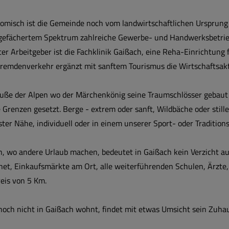
omisch ist die Gemeinde noch vom landwirtschaftlichen Ursprung
gefächertem Spektrum zahlreiche Gewerbe- und Handwerksbetriebe
er Arbeitgeber ist die Fachklinik Gaißach, eine Reha-Einrichtung 
remdenverkehr ergänzt mit sanftem Tourismus die Wirtschaftsakt
uße der Alpen wo der Märchenkönig seine Traumschlösser gebaut 
 Grenzen gesetzt. Berge - extrem oder sanft, Wildbäche oder stille
ter Nähe, individuell oder in einem unserer Sport- oder Tradition
, wo andere Urlaub machen, bedeutet in Gaißach kein Verzicht auf
net, Einkaufsmärkte am Ort, alle weiterführenden Schulen, Ärzte,
eis von 5 Km.
noch nicht in Gaißach wohnt, findet mit etwas Umsicht sein Zuha