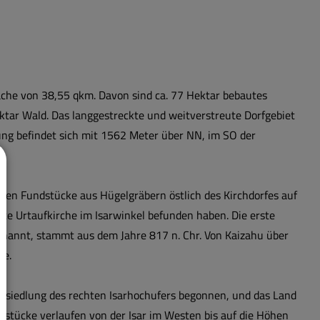
äche von 38,55 qkm. Davon sind ca. 77 Hektar bebautes
tar Wald. Das langgestreckte und weitverstreute Dorfgebiet
ung befindet sich mit 1562 Meter über NN, im SO der
weisen Fundstücke aus Hügelgräbern östlich des Kirchdorfes auf
ste Urtaufkirche im Isarwinkel befunden haben. Die erste
nannt, stammt aus dem Jahre 817 n. Chr. Von Kaizahu über
me.
Besiedlung des rechten Isarhochufers begonnen, und das Land
rstücke verlaufen von der Isar im Westen bis auf die Höhen