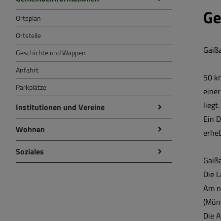
Ge
Ortsplan
Ortsteile
Gaiß
Geschichte und Wappen
Anfahrt
50 km
Parkplätze
einer
liegt
Institutionen und Vereine
Ein D
Wohnen
erhe
Soziales
Gaißa
Die L
Am nö
(Münc
Die 