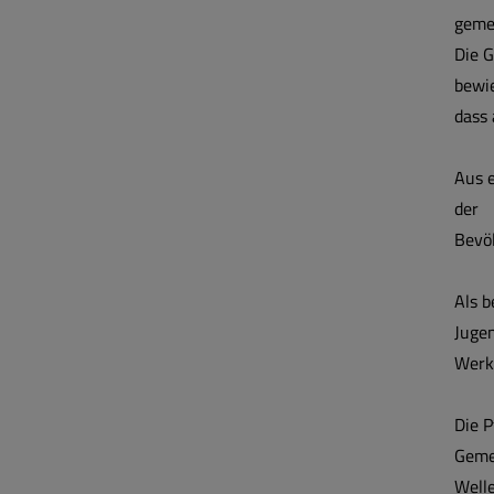
geme
Die G
bewi
dass 
Aus e
der
Bevö
Als 
Jugen
Werks
Die P
Gemei
Well