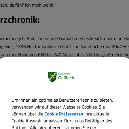
ach, da fühl' ich mich wohl! "
rzchronik:
emeindegebiet der Gemeinde Gaißach erstreckt sich über eine Fl
ebiet, 1396 Hektar landwirtschaftliche Nutzfläche und 2047 Hek
 auf einer Höhe von 660 bis 740 Meter über NN. Die größte Erheb
inde, am Fockenstein.
esiedlung reicht bis in das 2. Jahrhundert v. Chr. zurück. Das be
ogenannten Coronafeld. An dieser Stelle dürfte sich wohl die älte
weisliche urkundliche Erwähnung von Gaißach, damals Kaizahu ge
Um Ihnen ein optimales Benutzererlebnis zu bieten,
n, Kazzah, Gaizzah, entstand im Lauf der Zeit der heutige Ortsna
verwenden wir auf dieser Webseite Cookies. Sie
können über die
Cookie Präferenzen
Ihre aktuelle
 in der 2. Hälfte des 8. Jahrhunderts wurde mit der Rodung und 
Cookie Auswahl anpassen. Durch das Betätigen des
rm von Waldhuten aufgeteilt. Diese von Hecken eingegrenzten Flu
Buttons "Alle akzeptieren" stimmen Sie der