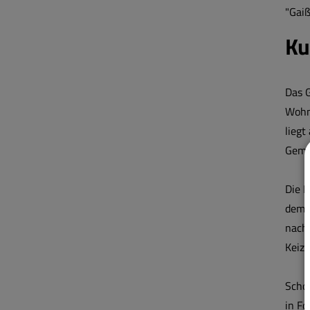
"Gaiß
Ku
Das G
Wohng
liegt
Geme
Die B
dem s
nach
Keiza
Schon
in Fo