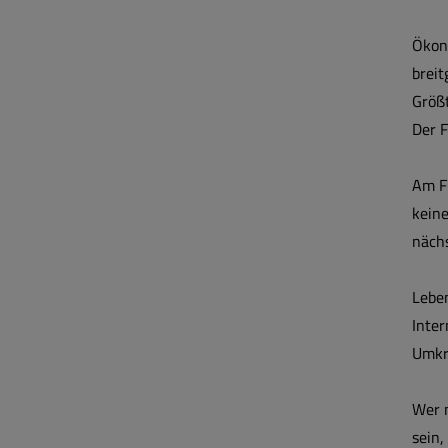
Ökon
breit
Größt
Der F
Am F
keine
nächs
Leben
Inter
Umkr
Wer 
sein,