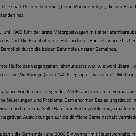
r Ortschaft Puchen beherbergt eine Madonnenfigur, die den Brand
standen hat.
. Juni 1905 fuhr der erste Motorpostwagen mit einer atemberau
 das Dorf. Die Eisenbahnlinie Holzkirchen - Bad Tölz wurde bis 
e Dampflok durch die beiden Bahnhöfe unserer Gemeinde.
rste Hälfte des vergangenen Jahrhunderts war, wie wohl überall, 
 die zwei Weltkriege (allein 140 Kriegsopfer waren im 2. Weltkrie
zig Jahre Frieden und steigender Wohlstand aber auch ein massi
he Neuerungen und Probleme. Dem enormen Besiedlungsdruck in 
inde durch eine maßvolle Bau- und Bodenpolitik einigermaßen St
 negativen Auswirkungen auf die dörfliche Gemeinschaft vermied
e zählt die Gemeinde rund 3000 Einwohner mit Hauptwohnsitz in