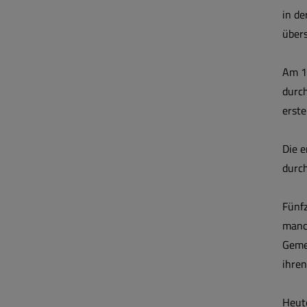
in de
über
Am 1
durch
erst
Die e
durch
Fünf
manc
Geme
ihren
Heut