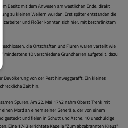
nem Besitz mit dem Anwesen am westlichen Ende, direkt
ilung zu kleinen Weilern wurden. Erst später entstanden die
olzarbeiter und Flößer konnten sich hier, mit beschränktem
geschlossen, die Ortschaften und Fluren waren verteilt wie
 auf mindestens 10 verschiedene Grundherren aufgeteilt, dazu
er Bevölkerung von der Pest hinweggerafft. Ein kleines
chreckliche Zeit hin.
grausamen Spuren. Am 22. Mai 1742 nahm Oberst Trenk mit
 einen Mord an einem seiner Generäle, der von einem
d gesteckt und fielen in Schutt und Asche, 10 unschuldige
en. Eine 1743 errichtete Kapelle "Zum abgebrannten Kreuz"