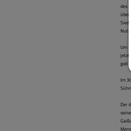
des 
über 
Siedl
Nutz
Um 13
jetzt
gab e
Im 30
Sühne
Der ö
sein
Gaißa
Mens