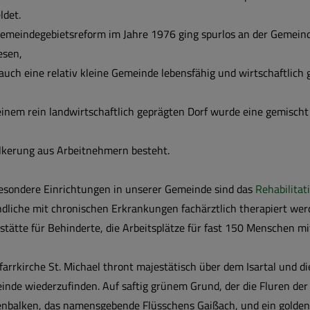
ldet.
emeindegebietsreform im Jahre 1976 ging spurlos an der Gemeinde
esen,
auch eine relativ kleine Gemeinde lebensfähig und wirtschaftlich 
inem rein landwirtschaftlich geprägten Dorf wurde eine gemischt 
lkerung aus Arbeitnehmern besteht.
besondere Einrichtungen in unserer Gemeinde sind das
Rehabilita
dliche mit chronischen Erkrankungen fachärztlich therapiert we
tätte für Behinderte, die Arbeitsplätze für fast 150 Menschen m
farrkirche St. Michael thront majestätisch über dem Isartal und 
nde wiederzufinden. Auf saftig grünem Grund, der die Fluren der 
enbalken, das namensgebende Flüsschens Gaißach, und ein golden