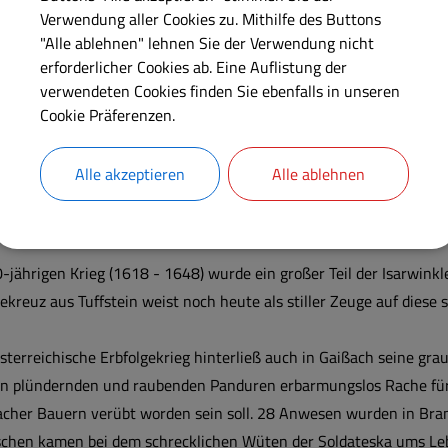
Verwendung aller Cookies zu. Mithilfe des Buttons
Rechelberges im Osten und waren ursprünglich durchgehend in ei
"Alle ablehnen" lehnen Sie der Verwendung nicht
dem Isarrain. Zunächst waren es Einzelhöfe, die dann durch Erbte
erforderlicher Cookies ab. Eine Auflistung der
ungen am Talboden der Isar, im sogenannten Gries. Handwerker, H
verwendeten Cookies finden Sie ebenfalls in unseren
ungsrecht, niederlassen und ihrer Beschäftigung nachgehen.
Cookie Präferenzen.
00 n. Chr. war die Besiedlung des Isarwinkels im wesentlichen ab
Alle akzeptieren
Alle ablehnen
. Im 16. Jahrhundert gab es in Gaißach ca. 125 Höfe; diese waren
s 12 freie Bauern.
-jährigen Krieg (1618 - 1648) wurde ein großer Teil der Isarwinkl
kreuz aus Tuffstein weist noch heute als stiller Zeuge auf diese s
sterreichische Erbfolgekrieg hinterließ auch in Gaißach seine 
en plündernden und raubenden Panduren erbarmungslos Rache für
cher Bauern verübt worden sein soll. 28 Anwesen wurden in Bran
chen kamen bei dem schrecklichen Wüten der Soldateska ums Leb