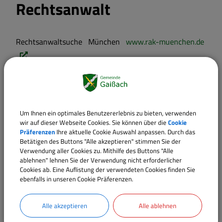
Rechtsanwalt
Rechtsanwaltsuche München
www.rak-muenchen.de
Rechtsanwaltsuche bundesweit
www.brak.de
Notar
Um Ihnen ein optimales Benutzererlebnis zu bieten, verwenden
wir auf dieser Webseite Cookies. Sie können über die
Cookie
Dolp Norbert u. Michael Leitenstorfer, Bahnhofstraße 5,
Präferenzen
Ihre aktuelle Cookie Auswahl anpassen. Durch das
83646 Bad Tölz,
Betätigen des Buttons "Alle akzeptieren" stimmen Sie der
Verwendung aller Cookies zu. Mithilfe des Buttons "Alle
Tel.
0804178030
, Fax:
080419661
, Mail:
notare-in-
ablehnen" lehnen Sie der Verwendung nicht erforderlicher
bad-toelz@t-online.de
Cookies ab. Eine Auflistung der verwendeten Cookies finden Sie
ebenfalls in unseren Cookie Präferenzen.
Notarsuche:
www.deutsche-notarauskunft.de
;
Bundesnotarkammer
www.bnotk.de
Alle akzeptieren
Alle ablehnen