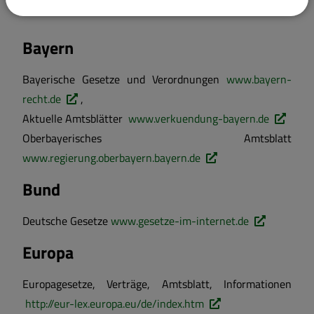
Gesetze
Bayern
Bayerische Gesetze und Verordnungen
www.bayern-
recht.de
,
Aktuelle Amtsblätter
www.verkuendung-bayern.de
Oberbayerisches Amtsblatt
www.regierung.oberbayern.bayern.de
Bund
Deutsche Gesetze
www.gesetze-im-internet.de
Europa
Europagesetze, Verträge, Amtsblatt, Informationen
http://eur-lex.europa.eu/de/index.htm