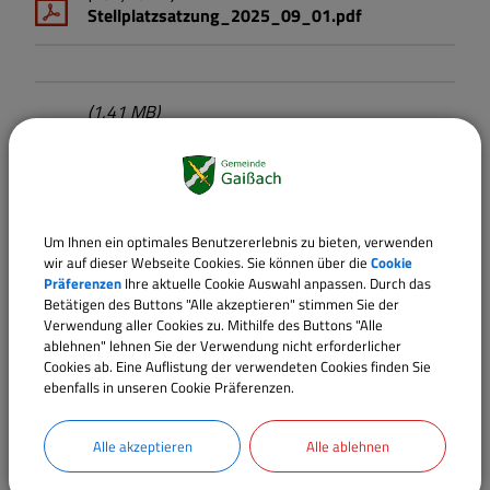
Stellplatzsatzung_2025_09_01.pdf
(1,41 MB)
Abstandsflächensatzung Stand: 01.02.2021
Satzung über abweichende Maße der
Abstandsflächentiefe
Um Ihnen ein optimales Benutzererlebnis zu bieten, verwenden
wir auf dieser Webseite Cookies. Sie können über die
Cookie
(9,76 KB)
Präferenzen
Ihre aktuelle Cookie Auswahl anpassen. Durch das
Hausnummernsatzung Stand: 01.01.1965
Betätigen des Buttons "Alle akzeptieren" stimmen Sie der
Verwendung aller Cookies zu. Mithilfe des Buttons "Alle
Satzung über die Festsetzung von Hausnummern
ablehnen" lehnen Sie der Verwendung nicht erforderlicher
Cookies ab. Eine Auflistung der verwendeten Cookies finden Sie
ebenfalls in unseren Cookie Präferenzen.
(68,63 KB)
Alle akzeptieren
Alle ablehnen
Erschließungsbeitragssatzung Stand:
01.01.1993