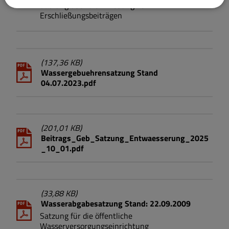
Satzung über die Erhebung von
Erschließungsbeiträgen
(137,36 KB)
Wassergebuehrensatzung Stand
04.07.2023.pdf
(201,01 KB)
Beitrags_Geb_Satzung_Entwaesserung_2025
_10_01.pdf
(33,88 KB)
Wasserabgabesatzung Stand: 22.09.2009
Satzung für die öffentliche
Wasserversorgungseinrichtung