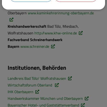
Kaminkehrerinnung
Oberbayern
www.kaminkehrerinnung-oberbayern.de
Kreishandwerkerschaft
Bad Tölz, Miesbach,
Wolfratshausen
http://www.khw-online.de
Fachverband Schreinerhandwerk
Bayern
www.schreiner.de
Institutionen, Behörden
Landkreis Bad Tölz/ Wolfratshausen
Wirtschaftsforum Oberland
IHK Oberbayern
Handwerkskammer München und Oberbayern
Bayerischer Hotel- und Gaststättenverband