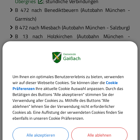
Obergries
; stündliche Verbindungen
B 472 nach Benediktbeuern (Autobahn München -
Garmisch)
B 472 nach Miesbach (Autobahn München - Salzburg)
B 13 nach Holzkirchen (Autobahn München -
Salzburg)
B 13 zur Staatsgrenze Österreich nach Innsbruck /
Brenner
Informationen zur Existenzgründung
Bayer.
Um Ihnen ein optimales Benutzererlebnis zu bieten, verwenden
wir auf dieser Webseite Cookies. Sie können über die
Cookie
Staatsregierung
Präferenzen
Ihre aktuelle Cookie Auswahl anpassen. Durch das
Betätigen des Buttons "Alle akzeptieren" stimmen Sie der
Handwerkervereinigungen
Verwendung aller Cookies zu. Mithilfe des Buttons "Alle
ablehnen" lehnen Sie der Verwendung nicht erforderlicher
Cookies ab. Eine Auflistung der verwendeten Cookies finden Sie
Portal des bayer.
ebenfalls in unseren Cookie Präferenzen.
Handwerks
:
www.dasbayerischehandwerk.de
Bauinnung
Bad Tölz
http://www.bauinnung-bad-
Alle akzeptieren
Alle ablehnen
toelz.de/